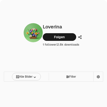
Loverina
Folgen
Teilen
1 follower
|
2.8k downloads
Alle Bilder
Filter