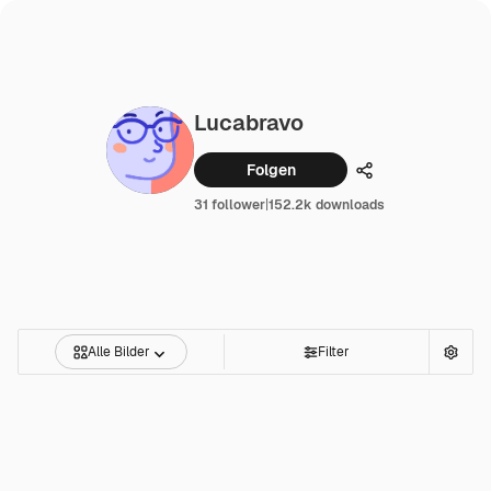
Lucabravo
Folgen
Teilen
31 follower
|
152.2k downloads
Alle Bilder
Filter