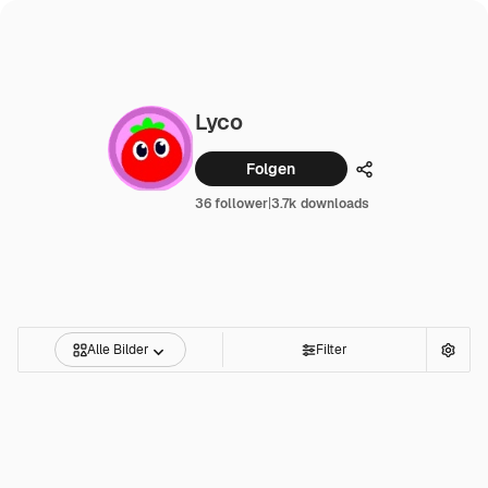
Lyco
Folgen
Teilen
36 follower
|
3.7k downloads
Alle Bilder
Filter