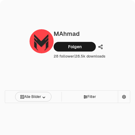
MAhmad
Folgen
Teilen
28 follower
|
28.5k downloads
Alle Bilder
Filter