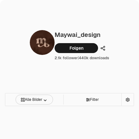
Maywai_design
Folgen
Teilen
2.1k follower
|
440k downloads
Alle Bilder
Filter