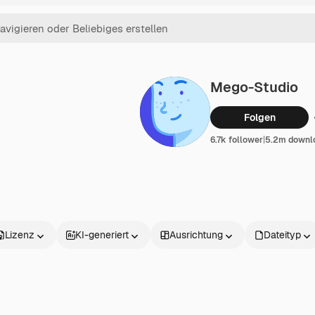
Mego-Studio
Folgen
6.7k follower
|
5.2m downl
Lizenz
KI-generiert
Ausrichtung
Dateityp