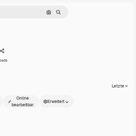
Nach Bild suchen
Suchen
Teilen
oads
Letzte
Online
Erweitert
bearbeitbar