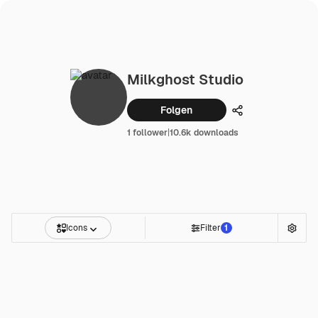
Milkghost Studio
Folgen
Teilen
1 follower
|
10.6k downloads
Icons
Filter
1