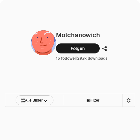
Molchanowich
Folgen
Teilen
15 follower
|
29.7k downloads
Alle Bilder
Filter