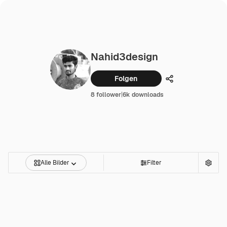
Nahid3design
Folgen
Teilen
8 follower
|
6k downloads
Alle Bilder
Filter