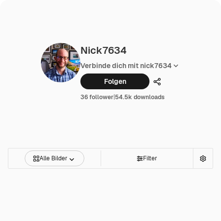
Nick7634
Verbinde dich mit nick7634
Folgen
Teilen
36 follower
|
54.5k downloads
Alle Bilder
Filter