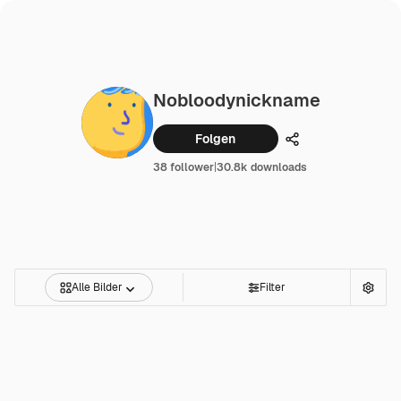
Nobloodynickname
Folgen
Teilen
38 follower
|
30.8k downloads
Alle Bilder
Filter