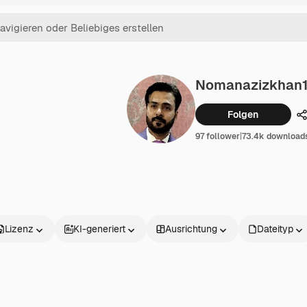
Nomanazizkhan
Folgen
T
97 follower
|
73.4k download
Lizenz
KI-generiert
Ausrichtung
Dateityp