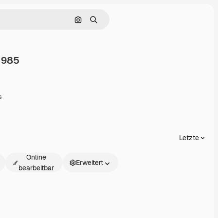
Nach Bild suchen
Suchen
1985
eilen
s
Letzte
Online
Erweitert
bearbeitbar