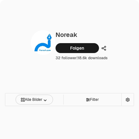
Noreak
Folgen
Teilen
32 follower
|
18.6k downloads
Alle Bilder
Filter