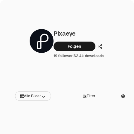
Pixaeye
Folgen
Teilen
19 follower
|
32.4k downloads
Alle Bilder
Filter