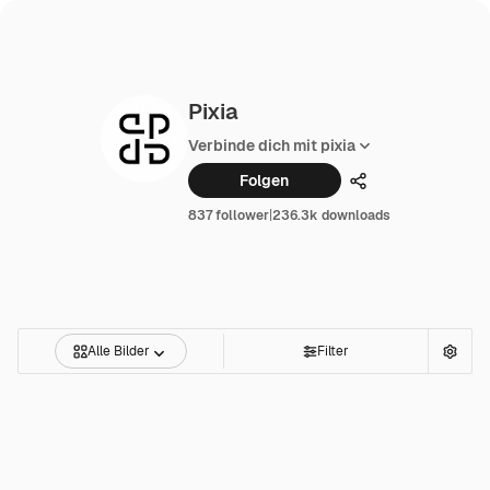
Pixia
Verbinde dich mit pixia
Folgen
Teilen
837 follower
|
236.3k downloads
Alle Bilder
Filter