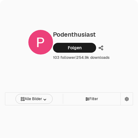
Podenthusiast
Folgen
Teilen
103 follower
|
254.9k downloads
Alle Bilder
Filter