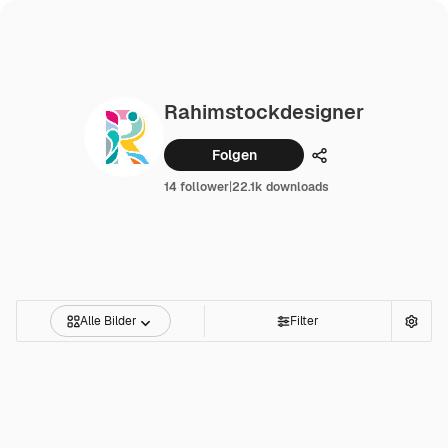
Rahimstockdesigner
Folgen
Teilen
14 follower
|
22.1k downloads
Alle Bilder
Filter