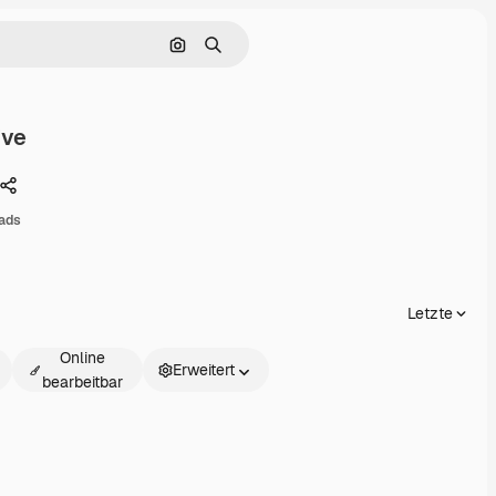
Nach Bild suchen
Suchen
ive
Teilen
ads
Letzte
Online
Erweitert
bearbeitbar