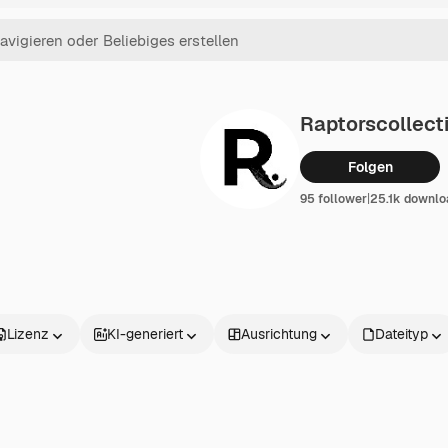
Raptorscollect
Folgen
95 follower
|
25.1k downlo
Lizenz
KI-generiert
Ausrichtung
Dateityp