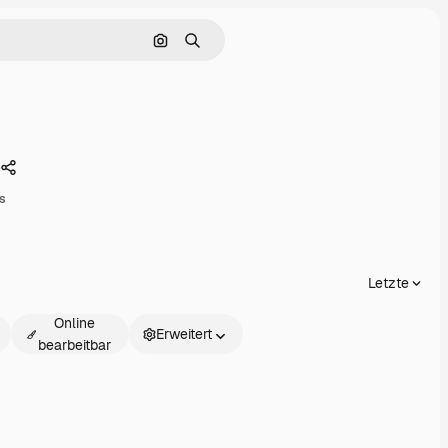
Nach Bild suchen
Suchen
Teilen
s
Letzte
Online
Erweitert
bearbeitbar