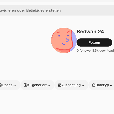
Redwan 24
Folgen
0 follower
|
1.5k download
Lizenz
KI-generiert
Ausrichtung
Dateityp