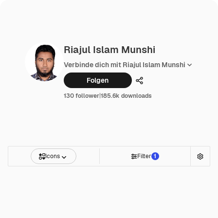
Riajul Islam Munshi
Verbinde dich mit Riajul Islam Munshi
Folgen
Teilen
130 follower
|
185.6k downloads
Icons
Filter
1