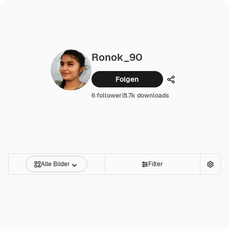
Ronok_90
Folgen
Teilen
6 follower
|
8.7k downloads
Alle Bilder
Filter