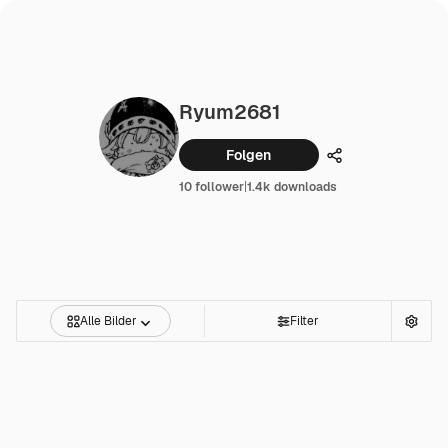
Ryum2681
Folgen
Teilen
10 follower
|
1.4k downloads
Alle Bilder
Filter