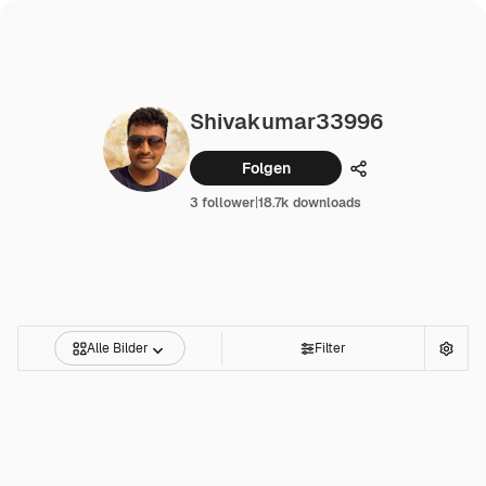
Shivakumar33996
Folgen
Teilen
3 follower
|
18.7k downloads
Alle Bilder
Filter