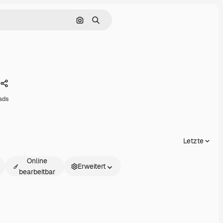
Nach Bild suchen
Suchen
Teilen
ads
Letzte
Online
Erweitert
bearbeitbar