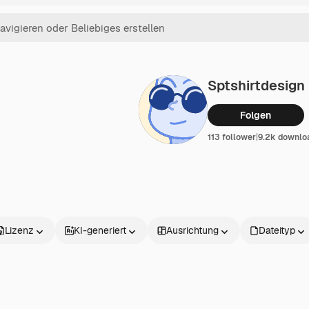
Sptshirtdesign
Folgen
113 follower
|
9.2k downlo
Lizenz
KI-generiert
Ausrichtung
Dateityp