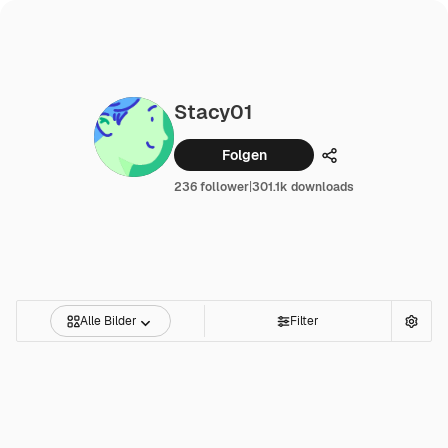
Stacy01
Folgen
Teilen
236 follower
|
301.1k downloads
Alle Bilder
Filter