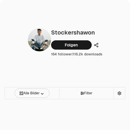
Stockershawon
Folgen
Teilen
164 follower
|
116.2k downloads
Alle Bilder
Filter