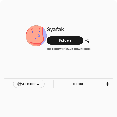
Syafak
Folgen
Teilen
191 follower
|
70.7k downloads
Alle Bilder
Filter