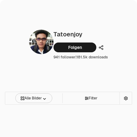
Tatoenjoy
Folgen
Teilen
941 follower
|
181.5k downloads
Alle Bilder
Filter