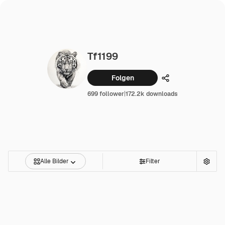
Tf1199
Folgen
Teilen
699 follower
|
172.2k downloads
Alle Bilder
Filter