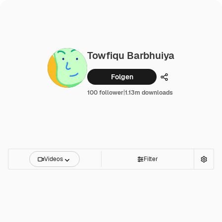
Towfiqu Barbhuiya
Folgen
Teilen
100 follower
|
1.13m downloads
Videos
Filter