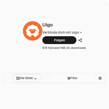
Uigo
Verbinde dich mit uigo
Folgen
Teilen
979 follower
|
168.3k downloads
Alle Bilder
Filter