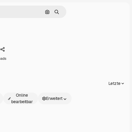
Nach Bild suchen
Suchen
Teilen
oads
Letzte
Online
Erweitert
bearbeitbar