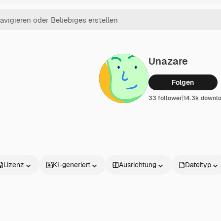
Unazare
Folgen
33 follower
|
14.3k downl
Lizenz
KI-generiert
Ausrichtung
Dateityp