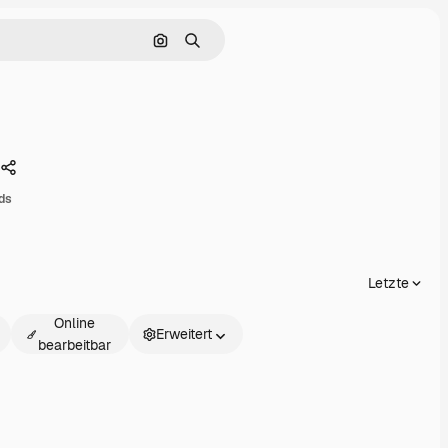
Nach Bild suchen
Suchen
Teilen
ds
Letzte
Online
Erweitert
bearbeitbar