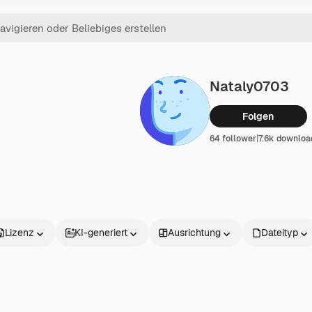
Nataly0703
Folgen
64 follower
|
7.6k downloa
Lizenz
KI-generiert
Ausrichtung
Dateityp