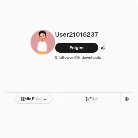
User21016237
Folgen
Teilen
9 follower
|
67k downloads
Alle Bilder
Filter