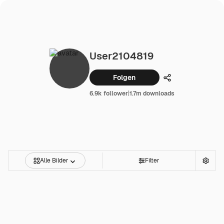
User2104819
Folgen
Teilen
6.9k follower
|
1.7m downloads
Alle Bilder
Filter