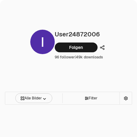
User24872006
Folgen
Teilen
96 follower
|
49k downloads
Alle Bilder
Filter