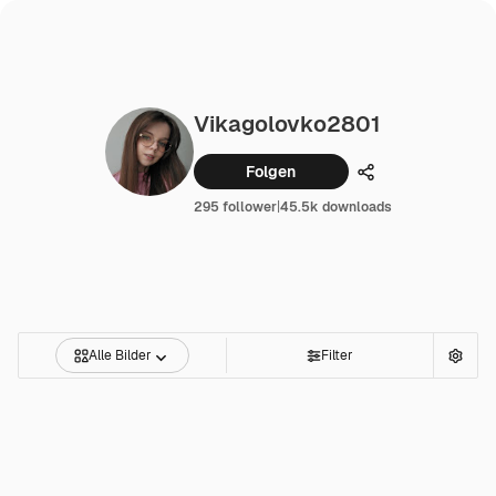
Vikagolovko2801
Folgen
Teilen
295 follower
|
45.5k downloads
Alle Bilder
Filter