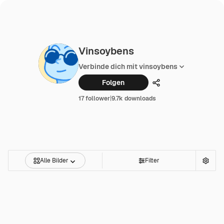
Vinsoybens
Verbinde dich mit vinsoybens
Folgen
Teilen
17 follower
|
9.7k downloads
Alle Bilder
Filter