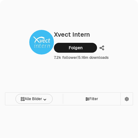
Xvect Intern
Folgen
Teilen
7.2k follower
|
5.16m downloads
Alle Bilder
Filter