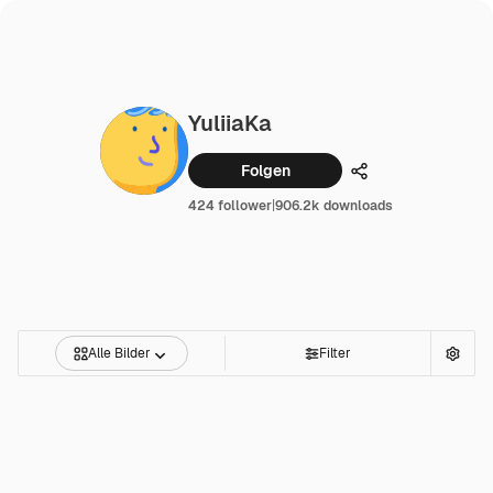
YuliiaKa
Folgen
Teilen
424 follower
|
906.2k downloads
Alle Bilder
Filter