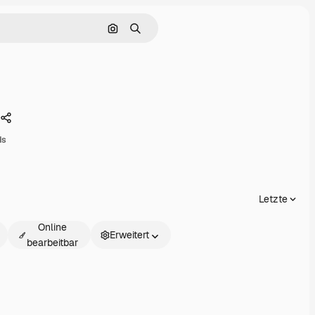
Nach Bild suchen
Suchen
Teilen
ds
Letzte
Online
Erweitert
bearbeitbar