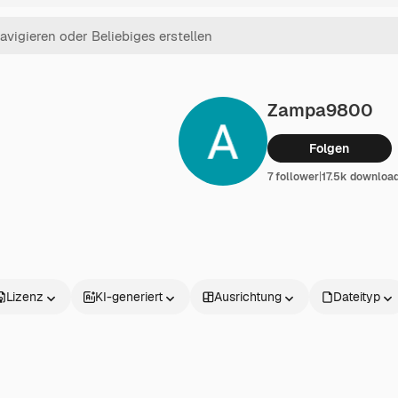
Zampa9800
Folgen
7 follower
|
17.5k downloa
Lizenz
KI-generiert
Ausrichtung
Dateityp