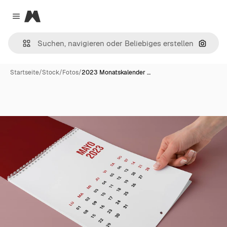
Magnific
Close menu
Nach B
Startseite
/
Stock
/
Fotos
/
2023 Monatskalender …