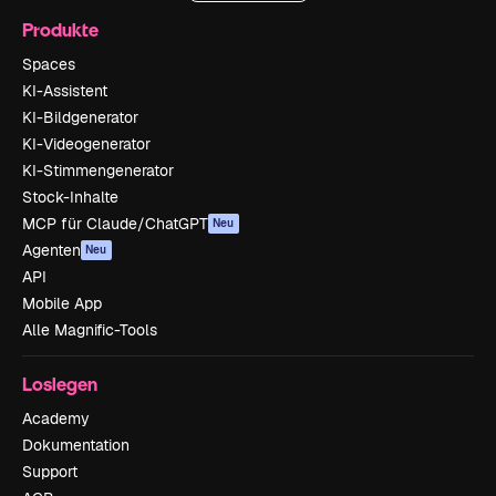
Produkte
Spaces
KI-Assistent
KI-Bildgenerator
KI-Videogenerator
KI-Stimmengenerator
Stock-Inhalte
MCP für Claude/ChatGPT
Neu
Agenten
Neu
API
Mobile App
Alle Magnific-Tools
Loslegen
Academy
Dokumentation
Support