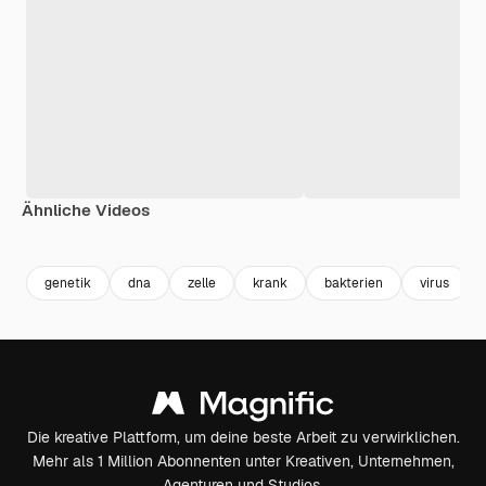
Ähnliche Videos
Premium
Premium
Generiert von KI
Premium
Premium
Generiert v
genetik
dna
zelle
krank
bakterien
virus
Die kreative Plattform, um deine beste Arbeit zu verwirklichen.
Mehr als 1 Million Abonnenten unter Kreativen, Unternehmen,
Agenturen und Studios.