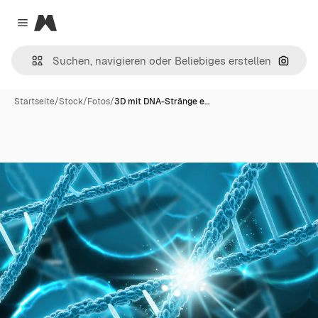
Magnific
Close menu
Nach B
Startseite
/
Stock
/
Fotos
/
3D mit DNA-Stränge e…