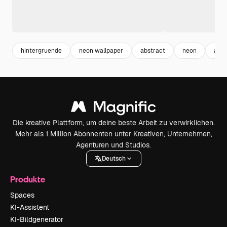
hintergruende
neon wallpaper
abstract
neon
abst
Die kreative Plattform, um deine beste Arbeit zu verwirklichen.
Mehr als 1 Million Abonnenten unter Kreativen, Unternehmen,
Agenturen und Studios.
Deutsch
Produkte
Spaces
KI-Assistent
KI-Bildgenerator