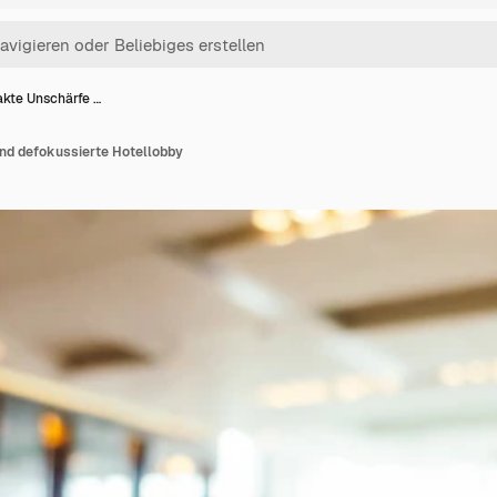
akte Unschärfe …
nd defokussierte Hotellobby