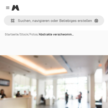
Magnific
Close menu
Nach B
Startseite
/
Stock
/
Fotos
/
Abstrakte verschwomm…