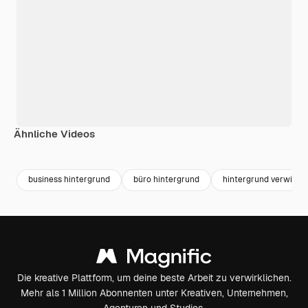
Ähnliche Videos
Premium
Premium
Premium
Premium
Generiert v
business hintergrund
büro hintergrund
hintergrund verwisch
Die kreative Plattform, um deine beste Arbeit zu verwirklichen.
Mehr als 1 Million Abonnenten unter Kreativen, Unternehmen,
Agenturen und Studios.