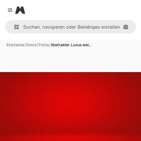
Magnific
Close menu
Nach B
Startseite
/
Stock
/
Fotos
/
Abstrakter Luxus wei…