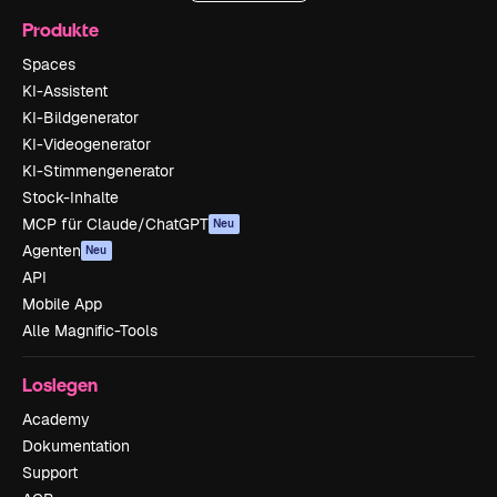
Produkte
Spaces
KI-Assistent
KI-Bildgenerator
KI-Videogenerator
KI-Stimmengenerator
Stock-Inhalte
MCP für Claude/ChatGPT
Neu
Agenten
Neu
API
Mobile App
Alle Magnific-Tools
Loslegen
Academy
Dokumentation
Support