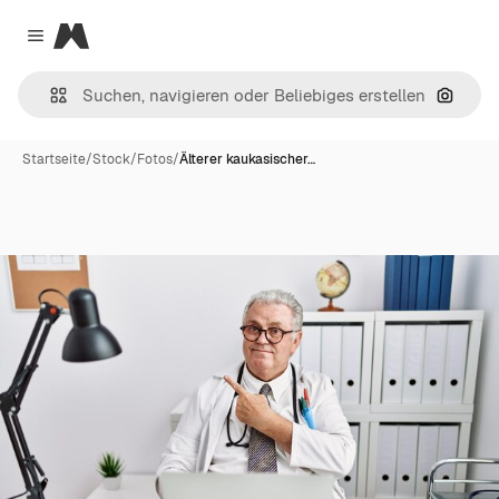
Magnific
Close menu
Nach B
Startseite
/
Stock
/
Fotos
/
Älterer kaukasischer…