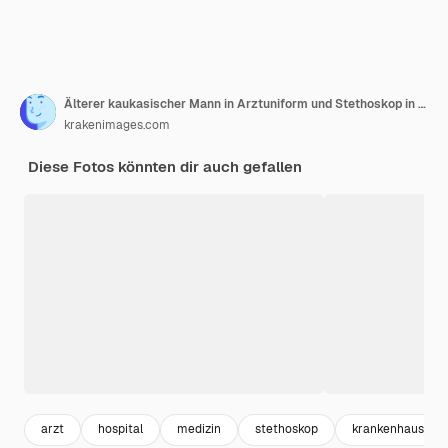
Älterer kaukasischer Mann in Arztuniform und Stethoskop in der Klinik, der besorgt und nervös mit besorgtem und überraschtem Zeigefinger zur Seite zeigt
krakenimages.com
Diese Fotos könnten dir auch gefallen
arzt
hospital
medizin
stethoskop
krankenhaus