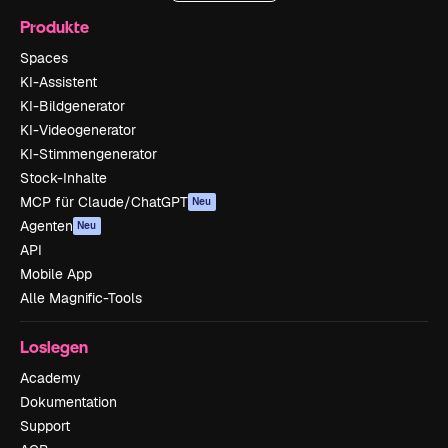
Produkte
Spaces
KI-Assistent
KI-Bildgenerator
KI-Videogenerator
KI-Stimmengenerator
Stock-Inhalte
MCP für Claude/ChatGPT
Neu
Agenten
Neu
API
Mobile App
Alle Magnific-Tools
Loslegen
Academy
Dokumentation
Support