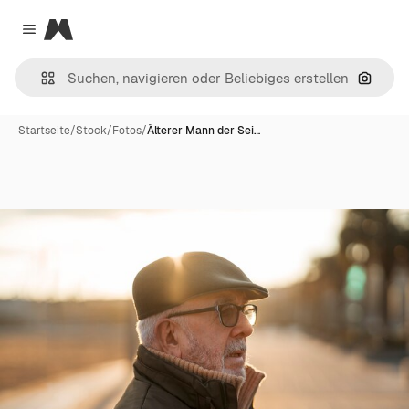
Magnific
Close menu
Nach B
Startseite
/
Stock
/
Fotos
/
Älterer Mann der Sei…